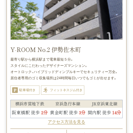
Y-ROOM No.2 伊勢佐木町
最寄り駅から横浜駅まで電車最短５分。
スタイルにこだわったデザイナーズマンション。
オートロック、ハイブリッドディンプルキーでセキュリティー万全。
居住者専用のゴミ収集場所は24時間毎日いつでもゴミが出せます。
駐車場付き
フィットネスジム付き
横浜市営地下鉄
京浜急行本線
JR京浜東北線
阪東橋駅 徒歩
2分
黄金町駅 徒歩
3分
関内駅 徒歩
14分
アクセス方法を見る