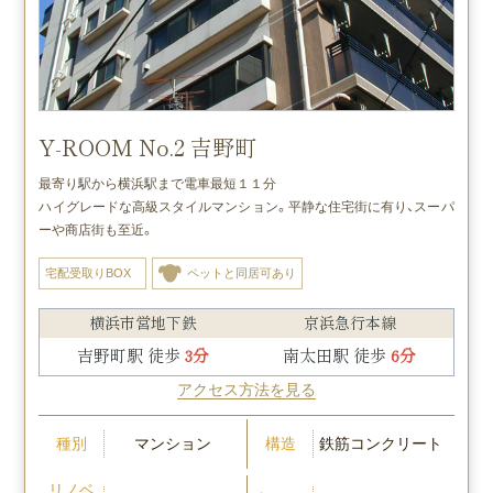
Y-ROOM No.2 吉野町
最寄り駅から横浜駅まで電車最短１１分
ハイグレードな高級スタイルマンション。平静な住宅街に有り、スーパ
ーや商店街も至近。
宅配受取りBOX
ペットと同居可あり
横浜市営地下鉄
京浜急行本線
吉野町駅 徒歩
3分
南太田駅 徒歩
6分
アクセス方法を見る
種別
構造
マンション
鉄筋コンクリート
リノベ