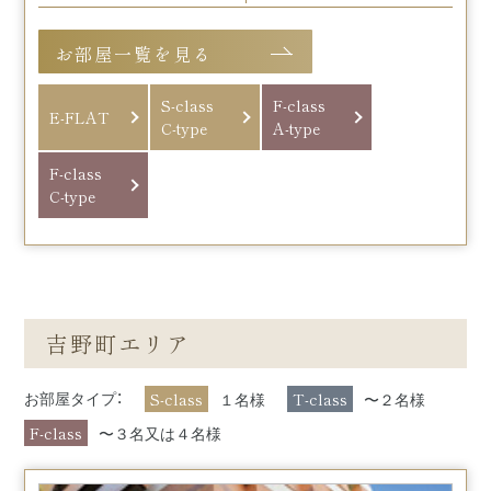
お部屋一覧を見る
S-class
F-class
E-FLAT
C-type
A-type
F-class
C-type
吉野町エリア
S-class
T-class
お部屋タイプ：
１名様
〜２名様
F-class
〜３名又は４名様