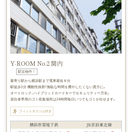
Y-ROOM No.2 関内
駅近物件！
最寄り駅から横浜駅まで電車最短８分
駅徒歩1分 機動性抜群！無駄な時間を費やしたくない貴方に。
オートロック、ハイブリッドカードキーでセキュリティー万全。
居住者専用のゴミ収集場所は24時間毎日いつでもゴミが出せます。
フィットネスジム付き
横浜市営地下鉄
JR京浜東北線