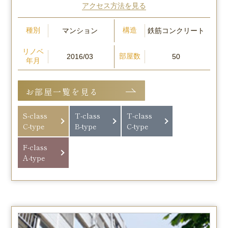
アクセス方法を見る
種別
構造
マンション
鉄筋コンクリート
リノベ
部屋数
2016/03
50
年月
お部屋一覧を見る
S-class
T-class
T-class
C-type
B-type
C-type
F-class
A-type