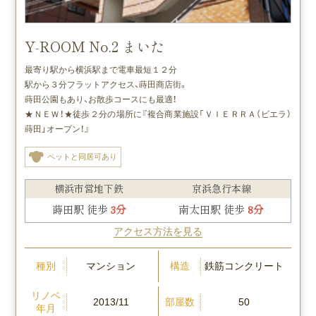
Y-ROOM No.2 まいた
最寄り駅から横浜駅まで電車最短１２分
駅から３分フラットアクセス、蒔田商店街。
蒔田公園もあり、お散歩コースにも最適！
★ＮＥＷ！★徒歩２分の場所に『
複合商業施設「ＶＩＥＲＲＡ（ビエラ）
蒔田」オープン！』
ペットと同居可あり
横浜市営地下鉄
京浜急行本線
蒔田駅 徒歩
3分
南太田駅 徒歩
8分
アクセス方法を見る
種別
構造
マンション
鉄筋コンクリート
リノベ
部屋数
2013/11
50
年月