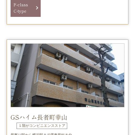
F-class
C-type
GSハイム長者町幸山
１階がコンビニエンスストア