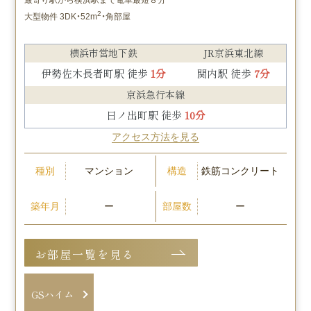
最寄り駅から横浜駅まで電車最短８分
2
大型物件 3DK・52m
・角部屋
横浜市営地下鉄
JR京浜東北線
伊勢佐木長者町駅 徒歩
1分
関内駅 徒歩
7分
京浜急行本線
日ノ出町駅 徒歩
10分
アクセス方法を見る
種別
構造
マンション
鉄筋コンクリート
築年月
部屋数
ー
ー
お部屋一覧を見る
GSハイム