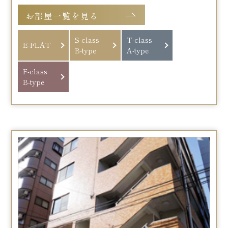
お部屋一覧を見る
S-class
T-class
E-FLAT
B-type
A-type
F-class
B-type