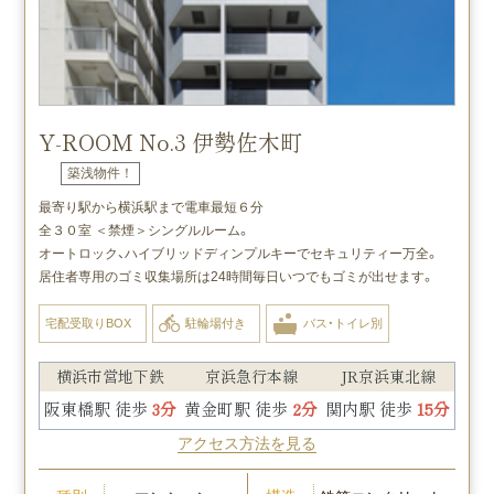
Y-ROOM No.3 伊勢佐木町
築浅物件！
最寄り駅から横浜駅まで電車最短６分
全３０室 ＜禁煙＞シングルルーム。
オートロック、ハイブリッドディンプルキーでセキュリティー万全。
居住者専用のゴミ収集場所は24時間毎日いつでもゴミが出せます。
宅配受取りBOX
駐輪場付き
バス・トイレ別
横浜市営地下鉄
京浜急行本線
JR京浜東北線
阪東橋駅 徒歩
3分
黄金町駅 徒歩
2分
関内駅 徒歩
15分
アクセス方法を見る