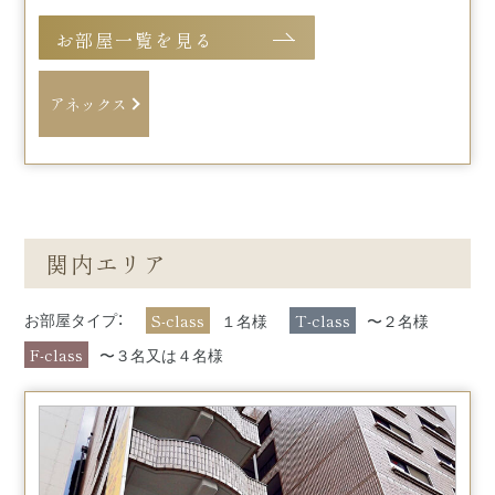
お部屋一覧を見る
アネックス
関内エリア
S-class
T-class
お部屋タイプ：
１名様
〜２名様
F-class
〜３名又は４名様