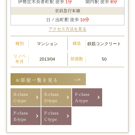
伊勢佐木長者町駅 徒歩
1分
関内駅 徒歩
8分
京浜急行本線
日ノ出町駅 徒歩
10分
アクセス方法を見る
種別
構造
マンション
鉄筋コンクリート
リノベ
部屋数
2013/04
50
年月
お部屋一覧を見る
S-class
S-class
F-class
C-type
D-type
A-type
F-class
F-class
B-type
C-type