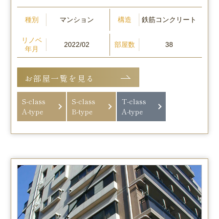
種別
構造
マンション
鉄筋コンクリート
リノベ
部屋数
2022/02
38
年月
お部屋一覧を見る
S-class
S-class
T-class
A-type
B-type
A-type