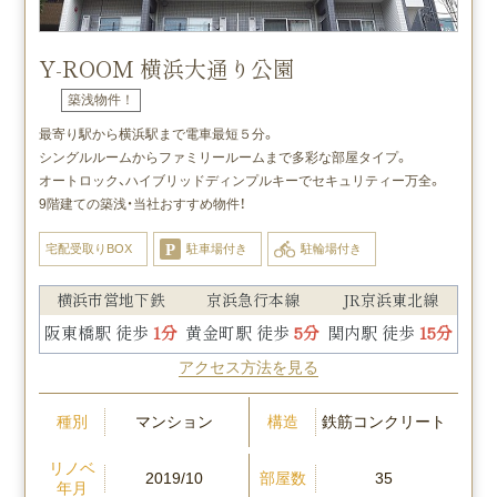
Y-ROOM 横浜大通り公園
築浅物件！
最寄り駅から横浜駅まで電車最短５分。
シングルルームからファミリールームまで多彩な部屋タイプ。
オートロック、ハイブリッドディンプルキーでセキュリティー万全。
9階建ての築浅・当社おすすめ物件！
宅配受取りBOX
駐車場付き
駐輪場付き
横浜市営地下鉄
京浜急行本線
JR京浜東北線
阪東橋駅 徒歩
1分
黄金町駅 徒歩
5分
関内駅 徒歩
15分
アクセス方法を見る
種別
構造
マンション
鉄筋コンクリート
リノベ
部屋数
2019/10
35
年月