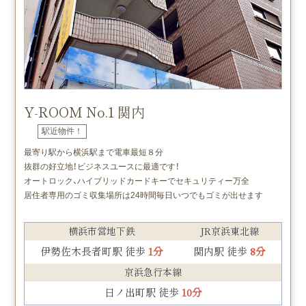
Y-ROOM No.1 関内
駅近物件！
最寄り駅から横浜駅まで電車最短８分
抜群の好立地！ビジネスユースに最適です！
オートロック、ハイブリッドカードキーでセキュリティー万全
居住者専用のゴミ収集場所は24時間毎日いつでもゴミが出せます
横浜市営地下鉄
JR京浜東北線
伊勢佐木長者町駅 徒歩
1分
関内駅 徒歩
8分
京浜急行本線
日ノ出町駅 徒歩
10分