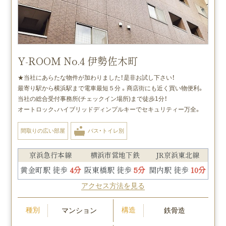
Y-ROOM No.4 伊勢佐木町
★当社にあらたな物件が加わりました！是非お試し下さい！
最寄り駅から横浜駅まで電車最短５分 。商店街にも近く買い物便利。
当社の総合受付事務所(チェックイン場所)まで徒歩1分！
オートロック、ハイブリッドディンプルキーでセキュリティー万全。
間取りの広い部屋
バス・トイレ別
京浜急行本線
横浜市営地下鉄
JR京浜東北線
黄金町駅 徒歩
4分
阪東橋駅 徒歩
5分
関内駅 徒歩
10分
アクセス方法を見る
種別
構造
マンション
鉄骨造