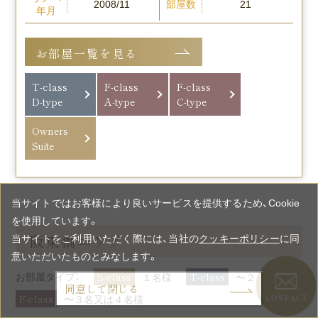
部屋数
2008/11
21
年月
お部屋一覧を見る
T-class
F-class
F-class
D-type
A-type
C-type
Owners
Suite
当サイトではお客様により良いサービスを提供するため、Cookie
を使用しています。
阪東橋エリア
当サイトをご利用いただく際には、当社の
クッキーポリシー
に同
意いただいたものとみなします。
S-class
T-class
お部屋タイプ：
１名様
〜２名様
同意して閉じる
F-class
〜３名又は４名様