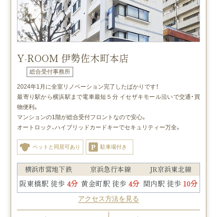
Y-ROOM 伊勢佐木町本店
総合受付事務所
2024年1月に全室リノベーション完了したばかりです！
最寄り駅から横浜駅まで電車最短５分 イセザキモール沿いで交通・買
物便利。
マンションの1階が総合受付フロントなので安心。
オートロック、ハイブリッドカードキーでセキュリティー万全。
ペットと同居可あり
駐車場付き
横浜市営地下鉄
京浜急行本線
JR京浜東北線
阪東橋駅 徒歩
4分
黄金町駅 徒歩
4分
関内駅 徒歩
10分
アクセス方法を見る