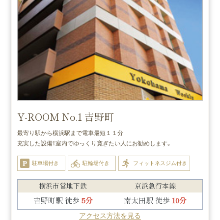
Y-ROOM No.1 吉野町
最寄り駅から横浜駅まで電車最短１１分
充実した設備！室内でゆっくり寛ぎたい人にお勧めします。
駐車場付き
駐輪場付き
フィットネスジム付き
横浜市営地下鉄
京浜急行本線
吉野町駅 徒歩
5分
南太田駅 徒歩
10分
アクセス方法を見る