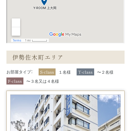
伊勢佐木町エリア
S-class
T-class
お部屋タイプ：
１名様
〜２名様
F-class
〜３名又は４名様