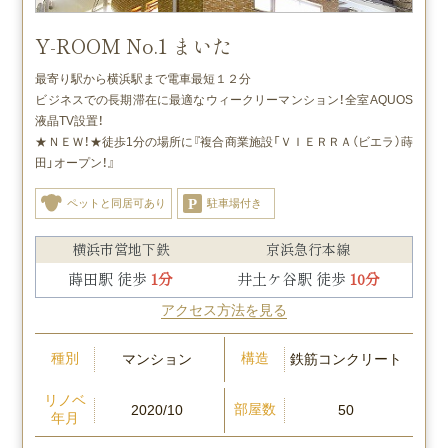
Y-ROOM No.1 まいた
最寄り駅から横浜駅まで電車最短１２分
ビジネスでの長期滞在に最適なウィークリーマンション！全室AQUOS
液晶TV設置！
★ＮＥＷ！★徒歩1分の場所に『
複合商業施設「ＶＩＥＲＲＡ（ビエラ）蒔
田」オープン！』
ペットと同居可あり
駐車場付き
横浜市営地下鉄
京浜急行本線
蒔田駅 徒歩
1分
井土ケ谷駅 徒歩
10分
アクセス方法を見る
種別
構造
マンション
鉄筋コンクリート
リノベ
部屋数
2020/10
50
年月