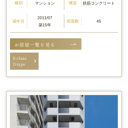
種別
構造
マンション
鉄筋コンクリート
2011/07
築年月
部屋数
45
築15年
お部屋一覧を見る
S-class
D-type