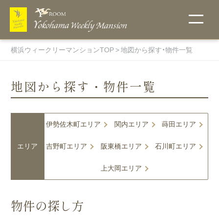
横浜ウィークリーマンションTOP
地図から探す・物件一覧
地図から探す・物件一覧
こだわりで探
ご入居までの
他社には真似
地図から探
選ばれる理由
無料Wi-Fi
キャンペーン
お支払い方法
宅配受取りＢ
詳細条件で探
ウィークリー
フィットネス
す
流れ
のできない当
す・物件一覧
ＯＸ
す
料金表
ルーム
伊勢佐木町エリア
関内エリア
蒔田エリア
社のオリジナ
キャンペー
ン中のお部
ルサービス！
ペットと一
伊勢佐木町
エリア
吉野町エリア
阪東橋エリア
石川町エリア
屋一覧
緒に住める
エリア
物件
上大岡エリア
関内エリア
超大型プレ
ミアム物件
蒔田エリア
マンスリー料
オンラインク
ホテル・賃貸
ウイークリー
駐車場付き
物件の探し方
吉野町エリ
金表
物件
レジットカー
マンションと
マンションを
ア
トランクルー
ド決済
の違い
初めてご利用