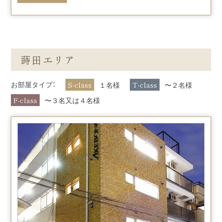
蒔田エリア
S-class
T-class
お部屋タイプ：
１名様
〜２名様
F-class
〜３名又は４名様