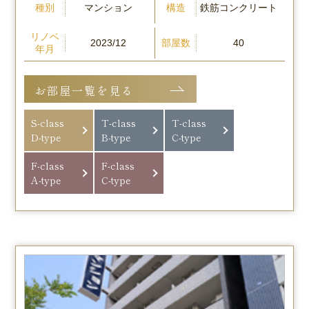
種別
構造
マンション
鉄筋コンクリート
リノベ
部屋数
2023/12
40
年月
お部屋一覧を見る
S-class
T-class
T-class
D-type
B-type
C-type
F-class
F-class
A-type
C-type