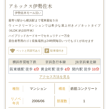
アネックス伊勢佐木
伊勢佐木モール沿い
最寄り駅から横浜駅まで電車最短５分
ウィークリーマンションでは希少な屋上付きメゾネットタイプ
（4LDK：約100平米）
ハイブリッドカードキーでセキュリティー万全
居住者専用のゴミ収集場所は24時間毎日いつでもゴミが出せます
ペットと同居可あり
駐車場付き
横浜市営地下鉄
京浜急行本線
JR京浜東北線
阪東橋駅 徒歩
4分
黄金町駅 徒歩
4分
関内駅 徒歩
10分
アクセス方法を見る
種別
構造
マンション
鉄筋コンクリート
リノベ
部屋数
2006/06
1
年月