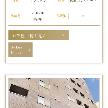
種別
構造
マンション
鉄筋コンクリート
2018/10
築年月
部屋数
30
築7年
お部屋一覧を見る
S-class
D-type