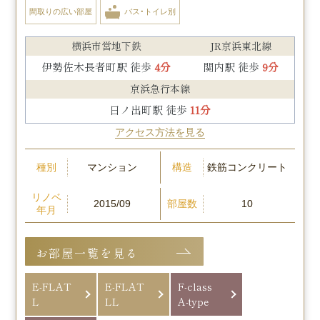
間取りの広い部屋
バス・トイレ別
横浜市営地下鉄
JR京浜東北線
伊勢佐木長者町駅 徒歩
4分
関内駅 徒歩
9分
京浜急行本線
日ノ出町駅 徒歩
11分
アクセス方法を見る
種別
構造
マンション
鉄筋コンクリート
リノベ
部屋数
2015/09
10
年月
お部屋一覧を見る
E-FLAT
E-FLAT
F-class
L
LL
A-type