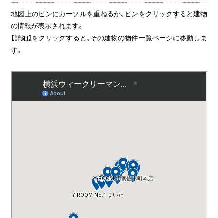
間取りの広
阪東橋エリ
い部屋
ム
の方
ア
地図上のピンにカーソルを重ねるか、ピンをクリックすると建物
の情報が表示されます。
バス・トイ
石川町エリ
レ別
ア
【詳細】をクリックすると、その建物の物件一覧ページに移動しま
す。
フィットネ
上大岡エリ
スジム付き
ア
デイユース
法人研修・入
キャンペー
居ご予約ご担
ン中
当者様へ