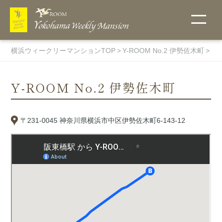
横浜ウィークリーマンションTOP
Y-ROOM No.2 伊勢佐木町
ア
Y-ROOM No.2 伊勢佐木町
こだわりで探
ご入居までの
他社には真似
地図から探
選ばれる理由
無料Wi-Fi
キャンペーン
お支払い方法
宅配受取りＢ
詳細条件で探
ウィークリー
フィットネス
〒231-0045 神奈川県横浜市中区伊勢佐木町6-143-12
す
流れ
のできない当
す・物件一覧
ＯＸ
す
料金表
ルーム
社のオリジナ
キャンペー
ン中のお部
ルサービス！
ペットと一
伊勢佐木町
屋一覧
緒に住める
エリア
物件
関内エリア
超大型プレ
ミアム物件
蒔田エリア
マンスリー料
オンラインク
ホテル・賃貸
ウイークリー
駐車場付き
吉野町エリ
金表
物件
レジットカー
マンションと
マンションを
ア
トランクルー
ド決済
の違い
初めてご利用