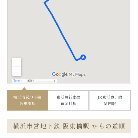
間取りの広
阪東橋エリ
い部屋
ム
の方
ア
バス・トイ
石川町エリ
レ別
ア
フィットネ
上大岡エリ
スジム付き
ア
デイユース
法人研修・入
キャンペー
居ご予約ご担
ン中
当者様へ
横浜市営地下鉄
京浜急行本線
JR京浜東北線
阪東橋駅
黄金町駅
関内駅
横浜市営地下鉄 阪東橋駅 からの道順