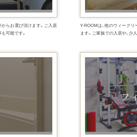
件からお選び頂けます。ご入居
Y-ROOMは、他のウィー
事も可能です。
ます。ご家族での入居や、少
別
フ