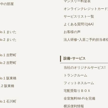
マンスリー料金表
ン中の部屋
オンラインクレジットカード
サービスリスト一覧
よくある質問（Q&A）
No.1 まいた
お客様の声
No.2 まいた
法人研修・入居ご予約担当者
No.1 吉野町
設備・サービス
No.2 吉野町
当社のオリジナルサービス！
トランクルーム
No.1 阪東橋
フィットネスルーム
o.2 阪東橋
宅配受取りＢＯＸ
全室無料Wi-Fiを完備
No.1 石川町
横浜便利情報