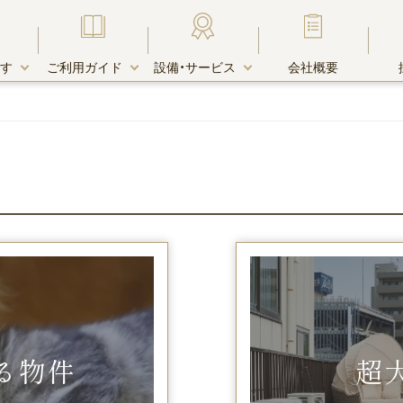
す
ご利用ガイド
設備・サービス
会社概要
す・物件一覧
由
キャンペーン
お支払い方法
宅配受取りＢＯＸ
木町エリア
キャンペーン中のお部屋一覧
リア
リア
クレジットカード決済
ホテル・賃貸マンションとの違い
エリア
る物件
超
エリア