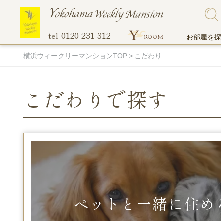
0120-231-312
tel
お部屋を探
横浜ウィークリーマンションTOP
こだわり
こだわりで探す
こだわりで探す
ご入居までの流れ
他社には真似のできない当社のオリジナル
地図から探
選ばれる理
無料Wi-Fi
サービス！
ペットと一緒に住める物件
伊勢佐
超大型プレミアム物件
関内エ
駐車場付き物件
蒔田エ
マンスリー料金表
オンライン
間取りの広い部屋
吉野町
ペットと一緒に住め
トランクルーム
バス・トイレ別
阪東橋