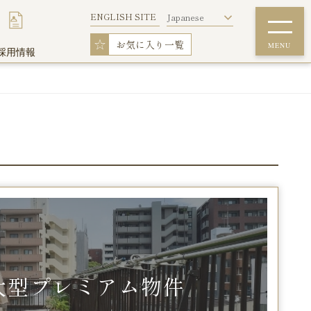
ENGLISH SITE
Japanese
☆
お気に入り一覧
MENU
採用情報
詳細条件で探す
ウィークリー料金表
フィットネスルーム
ウイークリーマンションを初めてご利用の
大型プレミアム物件
方