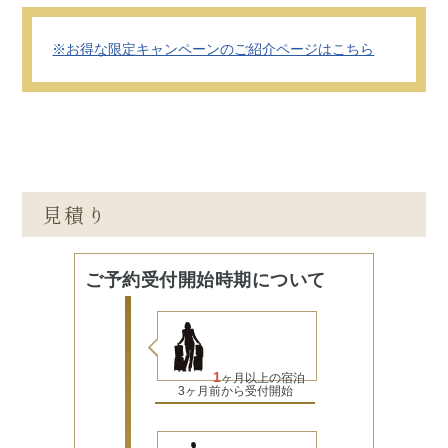
※お得な限定キャンペーンのご紹介ページはこちら
1～3ヶ月未
3～7ヶ月未
ご利用期間
7ヶ月以上
満
満
賃料（1名利
5,250 /日
4,850 /日
4,500 /日
用）
157,500/月
145,500/月
135,000/月
300 /日
300 /日
300 /日
管理費
見積り
9,000/月
9,000/月
9,000/月
700 /日
700 /日
700 /日
光熱費
ご予約受付開始時期について
21,000/月
21,000/月
21,000/月
650 /日
350 /日
200 /日
清掃費
19,500/月
10,500/月
6,000/月
1
ヶ月以上の宿泊
3ヶ月前から受付開始
1ヶ月合計金
207,000/月
186,000/月
171,000/月
額