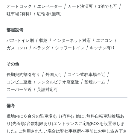
オートロック
エレベーター
カード決済可
1泊でも可
駐車場（有料）
駐輪場（無料）
部屋設備
バス・トイレ別
収納
インターネット対応
エアコン
ガスコンロ
ベランダ
シャワートイレ
キッチン有り
その他
長期契約割引有り
外国人可
コイン式駐車場至近
コンビニ至近
レンタルビデオ店至近
禁煙ルーム
スーパー至近
英語対応可
備考
敷地内に６台分の駐車場あり(有料)。他に、無料自転車駐輪場あ
り(先着順：台数制限あり)エントランスに宅配BOXを設置致しま
した。ご利用されたい場合は弊社事務所へ事前にお申し込み下さ