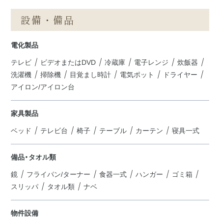
設備・備品
電化製品
テレビ
ビデオまたはDVD
冷蔵庫
電子レンジ
炊飯器
洗濯機
掃除機
目覚まし時計
電気ポット
ドライヤー
アイロン/アイロン台
家具製品
ベッド
テレビ台
椅子
テーブル
カーテン
寝具一式
備品・タオル類
鏡
フライパン/ターナー
食器一式
ハンガー
ゴミ箱
スリッパ
タオル類
ナベ
物件設備