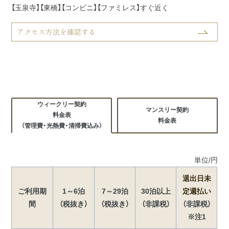
【玉泉寺】【東橋】【コンビニ】【ファミレス】すぐ近く
アクセス方法を確認する
ウィークリー契約
マンスリー契約
料金表
料金表
（管理費・光熱費・清掃費込み）
単位/円
退出日未
ご利用期
1～6泊
7～29泊
30泊以上
定週払い
間
（税抜き）
（税抜き）
（非課税）
（非課税）
※注1