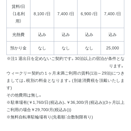
賃料/日
（1名利
8,100 /日
7,400 /日
6,900 /日
7,400 /日
用）
光熱費
込み
込み
込み
込み
預かり金
なし
なし
なし
25,000
※注1 退出日を定めないご契約です。30泊以上の宿泊が条件とな
ります。
ウィークリー契約の１ヶ月未満ご利用の賃料(1泊～29泊)につき
ましては、税別の料金となります。(別途消費税を頂戴いたしま
す)
その他費用は無し。
※駐車場有(￥1,760/日(税込み)、￥36,300/月(税込み)(3ヶ月以上
ご利用の場合￥29,700/月(税込み)))
※無料自転車駐輪場有り(先着順：台数制限有り)