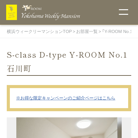
横浜ウィークリーマンションTOP
お部屋一覧
「Y-ROOM No.
S-class D-type Y-ROOM No.1
石川町
こだわりで探
ご入居までの
他社には真似
地図から探
選ばれる理由
無料Wi-Fi
キャンペーン
お支払い方法
宅配受取りＢ
詳細条件で探
ウィークリー
フィットネス
す
流れ
のできない当
す・物件一覧
ＯＸ
す
料金表
ルーム
社のオリジナ
キャンペー
ン中のお部
ルサービス！
ペットと一
伊勢佐木町
屋一覧
緒に住める
エリア
※お得な限定キャンペーンのご紹介ページはこちら
物件
関内エリア
超大型プレ
ミアム物件
蒔田エリア
マンスリー料
オンラインク
ホテル・賃貸
ウイークリー
駐車場付き
吉野町エリ
金表
物件
レジットカー
マンションと
マンションを
ア
トランクルー
ド決済
の違い
初めてご利用