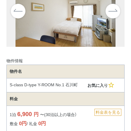
間取りの広
阪東橋エリ
い部屋
ム
の方
ア
バス・トイ
石川町エリ
レ別
ア
フィットネ
上大岡エリ
スジム付き
ア
デイユース
法人研修・入
キャンペー
居ご予約ご担
ン中
物件情報
当者様へ
物件名
S-class D-type Y-ROOM No.1 石川町
お気に入り
料金
料金表を見る
6,900
円
1泊
〜(30泊以上の場合）
0円
0円
敷金
/ 礼金