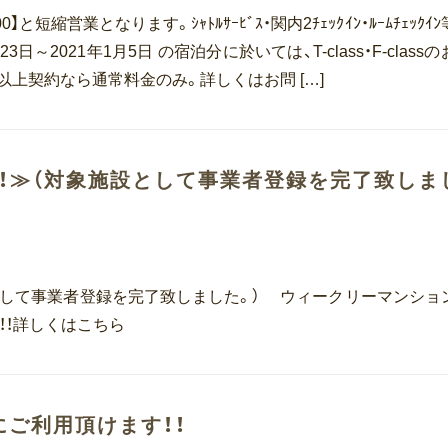
:00】と短縮営業となります。ｼｬﾄﾙｻｰﾋﾞｽ・関内2ﾁｪｯｸｲﾝ・ﾙｰﾑﾁｪｯｸｲ
～2021年1月5日 の宿泊分に於いては、T-class・F-class
以上契約なら通常料金のみ。詳しくはお問 […]
ト！≫（対象施設として事業者登録を完了致しま
設として事業者登録を完了致しました。） ウィークリーマンショ
！！詳しくはこちら
にご利用頂けます！！