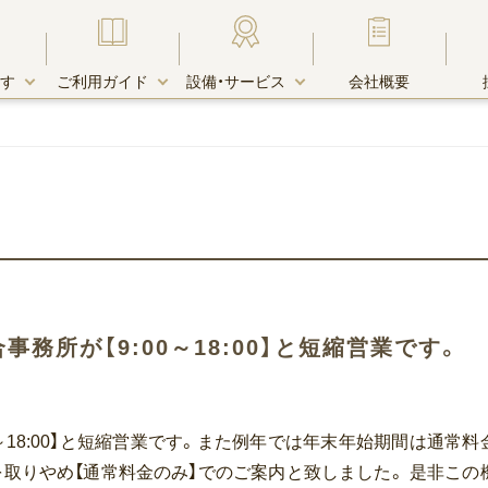
す
ご利用ガイド
設備・サービス
会社概要
す・物件一覧
由
キャンペーン
お支払い方法
宅配受取りＢＯＸ
木町エリア
キャンペーン中のお部屋一覧
は総合事務所が【9:00～18:00】と短縮営業です。
リア
リア
クレジットカード決済
ホテル・賃貸マンションとの違い
エリア
【9:00～18:00】と短縮営業です。また例年では年末年始期間は通常
エリア
を取りやめ【通常料金のみ】でのご案内と致しました。 是非この