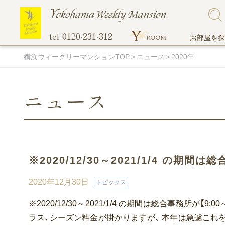
0120-231-312
tel
お部屋を探
横浜ウィークリーマンションTOP
ニュース
2020年
ニュース
こだわりで探す
ご入居までの流れ
他社には真似のできない当社のオリジナル
地図から探
選ばれる理
無料Wi-Fi
サービス！
ペットと一緒に住める物件
伊勢佐
※2020/12/30～2021/1/4 の期間
超大型プレミアム物件
関内エ
駐車場付き物件
蒔田エ
2020年12月30日
トピックス
マンスリー料金表
オンライン
間取りの広い部屋
吉野町
※2020/12/30～2021/1/4 の期間は総合事務所が
トランクルーム
バス・トイレ別
阪東橋
ラス、シーズン料金が掛かりますが、 本年は急遽これ