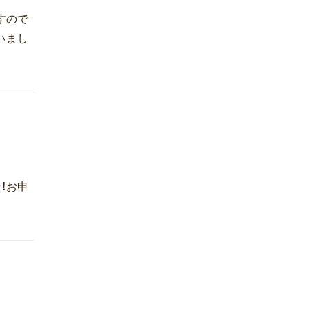
すので
いまし
！お申