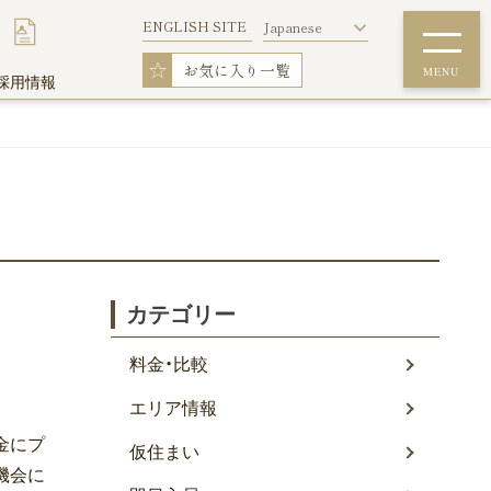
ENGLISH SITE
Japanese
☆
お気に入り一覧
MENU
採用情報
詳細条件で探す
ウィークリー料金表
フィットネスルーム
カテゴリー
料金・比較
エリア情報
ウイークリーマンションを初めてご利用の
料金にプ
方
仮住まい
機会に