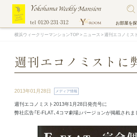
0120-231-312
tel
お部屋を探
横浜ウィークリーマンションTOP
ニュース
週刊エコノミス
週刊エコノミストに
こだわりで探す
ご入居までの流れ
他社には真似のできない当社のオリジナル
地図から探
選ばれる理
無料Wi-Fi
サービス！
ペットと一緒に住める物件
伊勢佐
2013年01月28日
メディア情報
超大型プレミアム物件
関内エ
週刊エコノミスト2013年1月28日発売号に
駐車場付き物件
蒔田エ
弊社広告「E-FLAT、4コマ劇場」バージョンが掲載されま
マンスリー料金表
オンライン
間取りの広い部屋
吉野町
トランクルーム
バス・トイレ別
阪東橋