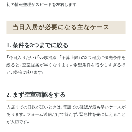
間取りの広
阪東橋エリ
初の情報整理がスピードを左右します。
い部屋
ム
の方
ア
バス・トイ
石川町エリ
レ別
ア
当日入居が必要になる主なケース
フィットネ
上大岡エリ
スジム付き
ア
1. 条件を3つまでに絞る
デイユース
法人研修・入
キャンペー
「今日入りたい」「○○駅沿線」「予算上限」の3つ程度に優先条件を
居ご予約ご担
ン中
絞ると、空室提案が早くなります。希望条件を増やしすぎるほ
当者様へ
ど、候補は減ります。
2. まず空室確認をする
入居までの日数が短いときは、電話での確認が最も早いケースが
あります。フォーム送信だけで待たず、緊急性を先に伝えること
が大切です。