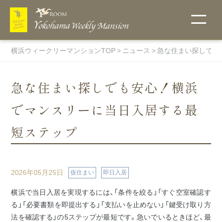
横浜ウィークリーマンションTOP
ニュース
急な住まい探しでも
急な住まい探しでも安心！横浜
でマンスリーに当日入居する最
こだわりで探
ご入居までの
他社には真似
地図から探
選ばれる理由
無料Wi-Fi
キャンペーン
お支払い方法
宅配受取りＢ
詳細条件で探
ウィークリー
フィットネス
す
流れ
のできない当
す・物件一覧
ＯＸ
す
料金表
ルーム
短ステップ
社のオリジナ
キャンペー
ン中のお部
ルサービス！
ペットと一
伊勢佐木町
屋一覧
緒に住める
エリア
物件
関内エリア
2026年05月25日
仮住まい
即日入居
超大型プレ
ミアム物件
蒔田エリア
横浜で当日入居を実現するには、「条件を絞る」「すぐ空室確認す
マンスリー料
オンラインク
ホテル・賃貸
ウイークリー
駐車場付き
る」「必要書類を即提出する」「支払いを止めない」「鍵受け取り方
吉野町エリ
金表
物件
レジットカー
マンションと
マンションを
ア
法を確認する」の5ステップが最短です。急いでいるときほど、最
トランクルー
ド決済
の違い
初めてご利用