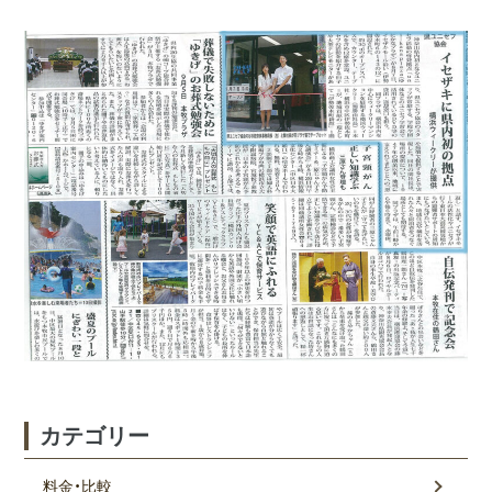
間取りの広
阪東橋エリ
い部屋
ム
の方
ア
バス・トイ
石川町エリ
レ別
ア
フィットネ
上大岡エリ
スジム付き
ア
デイユース
法人研修・入
キャンペー
居ご予約ご担
ン中
当者様へ
カテゴリー
料金・比較