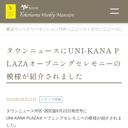
横浜ウィークリーマンションTOP
ニュース
タウンニュースにUN
タウンニュースにUNI-KANA P
LAZAオープニングセレモニーの
こだわりで探
ご入居までの
他社には真似
地図から探
選ばれる理由
無料Wi-Fi
キャンペーン
お支払い方法
宅配受取りＢ
詳細条件で探
ウィークリー
フィットネス
す
流れ
のできない当
す・物件一覧
ＯＸ
す
料金表
ルーム
模様が紹介されました
社のオリジナ
キャンペー
ン中のお部
ルサービス！
ペットと一
伊勢佐木町
屋一覧
緒に住める
エリア
物件
関内エリア
2013年08月22日
メディア情報
超大型プレ
ミアム物件
蒔田エリア
タウンニュース中区・西区版8月22日発売号に
マンスリー料
オンラインク
ホテル・賃貸
ウイークリー
駐車場付き
UNI-KANA PLAZAオープニングセレモニーの模様が紹介されま
吉野町エリ
金表
物件
レジットカー
マンションと
マンションを
ア
した。
トランクルー
ド決済
の違い
初めてご利用