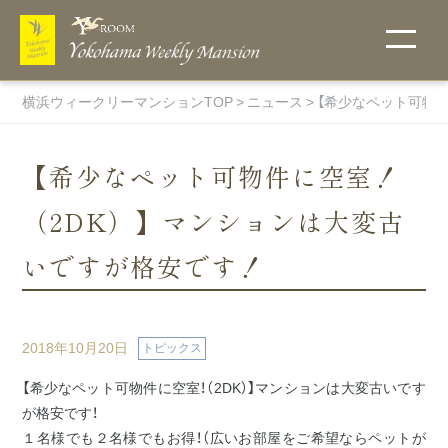
横浜ウィークリーマンションTOP
ニュース
【希少なペット可物件
【希少なペット可物件に空室！
（2DK）】マンションは大変古
こだわりで探
ご入居までの
他社には真似
地図から探
選ばれる理由
無料Wi-Fi
キャンペーン
お支払い方法
宅配受取りＢ
詳細条件で探
ウィークリー
フィットネス
す
流れ
のできない当
す・物件一覧
ＯＸ
す
料金表
ルーム
いですが格安です！
社のオリジナ
キャンペー
ン中のお部
ルサービス！
ペットと一
伊勢佐木町
屋一覧
緒に住める
エリア
物件
関内エリア
2018年10月20日
トピックス
超大型プレ
ミアム物件
蒔田エリア
【希少なペット可物件に空室！（2DK）】マンションは大変古いです
マンスリー料
オンラインク
ホテル・賃貸
ウイークリー
駐車場付き
が格安です！
吉野町エリ
金表
物件
レジットカー
マンションと
マンションを
ア
１名様でも２名様でもお得！（広いお部屋をご希望ならペットが
トランクルー
ド決済
の違い
初めてご利用