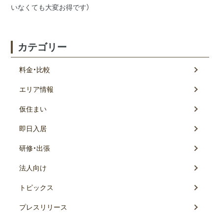
間取りの広
阪東橋エリ
いなくても大変お得です）
い部屋
ム
の方
ア
バス・トイ
石川町エリ
レ別
ア
カテゴリー
フィットネ
上大岡エリ
スジム付き
ア
料金・比較
デイユース
法人研修・入
エリア情報
キャンペー
居ご予約ご担
ン中
当者様へ
仮住まい
即日入居
研修・出張
法人向け
トピックス
プレスリリース