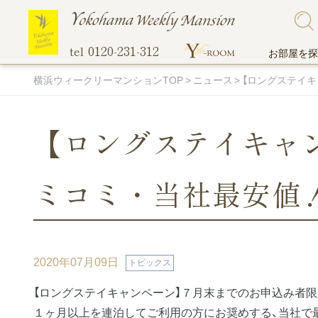
0120-231-312
tel
お部屋を探
横浜ウィークリーマンションTOP
ニュース
【ロングステイキ
【ロングステイキャ
こだわりで探す
ご入居までの流れ
他社には真似のできない当社のオリジナル
地図から探
選ばれる理
無料Wi-Fi
ミコミ・当社最安値
サービス！
ペットと一緒に住める物件
伊勢佐
超大型プレミアム物件
関内エ
駐車場付き物件
蒔田エ
2020年07月09日
トピックス
マンスリー料金表
オンライン
間取りの広い部屋
吉野町
トランクルーム
【ロングステイキャンペーン】７月末までのお申込み者限
バス・トイレ別
阪東橋
１ヶ月以上を連泊してご利用の方にお奨めする、当社で