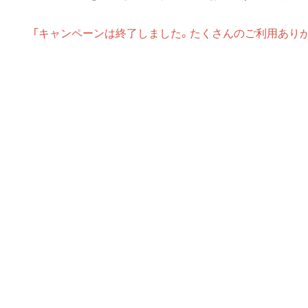
フィットネスジム付き
石川町
デイユース
上大岡
「キャンペーンは終了しました。たくさんのご利用ありが
キャンペーン中
法人研修・入居ご予約ご担当者様へ