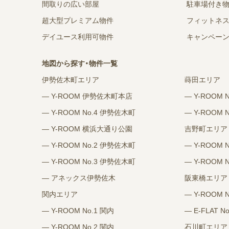
間取りの広い部屋
駐車場付き
超大型プレミアム物件
フィットネ
デイユース利用可物件
キャンペー
地図から探す・物件一覧
伊勢佐木町エリア
蒔田エリア
― Y-ROOM 伊勢佐木町本店
― Y-ROOM 
― Y-ROOM No.4 伊勢佐木町
― Y-ROOM 
― Y-ROOM 横浜大通り公園
吉野町エリア
― Y-ROOM No.2 伊勢佐木町
― Y-ROOM 
― Y-ROOM No.3 伊勢佐木町
― Y-ROOM 
― アネックス伊勢佐木
阪東橋エリア
関内エリア
― Y-ROOM 
― Y-ROOM No.1 関内
― E-FLAT N
― Y-ROOM No.2 関内
石川町エリア