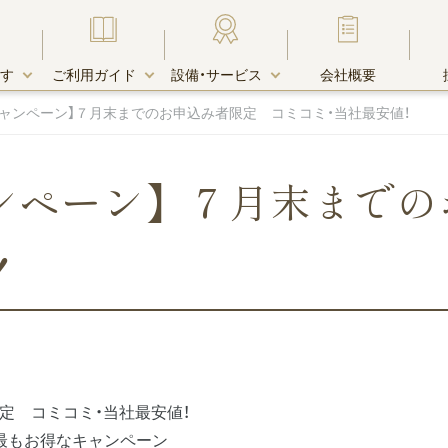
す
ご利用ガイド
設備・サービス
会社概要
ャンペーン】７月末までのお申込み者限定 コミコミ・当社最安値！
ンペーン】７月末までの
す・物件一覧
由
キャンペーン
お支払い方法
宅配受取りＢＯＸ
！
木町エリア
キャンペーン中のお部屋一覧
リア
リア
クレジットカード決済
ホテル・賃貸マンションとの違い
エリア
定 コミコミ・当社最安値！
エリア
最もお得なキャンペーン