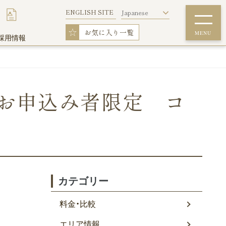
ENGLISH SITE
Japanese
☆
お気に入り一覧
MENU
採用情報
お申込み者限定 コ
詳細条件で探す
ウィークリー料金表
フィットネスルーム
カテゴリー
ウイークリーマンションを初めてご利用の
料金・比較
方
エリア情報