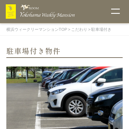
横浜ウィークリーマンションTOP
こだわり
駐車場付き
駐車場付き物件
こだわりで探
ご入居までの
他社には真似
地図から探
選ばれる理由
無料Wi-Fi
キャンペーン
お支払い方法
宅配受取りＢ
詳細条件で探
ウィークリー
フィットネス
す
流れ
のできない当
す・物件一覧
ＯＸ
す
料金表
ルーム
社のオリジナ
キャンペー
ン中のお部
ルサービス！
ペットと一
伊勢佐木町
屋一覧
緒に住める
エリア
物件
関内エリア
超大型プレ
ミアム物件
蒔田エリア
マンスリー料
オンラインク
ホテル・賃貸
ウイークリー
駐車場付き
吉野町エリ
金表
物件
レジットカー
マンションと
マンションを
ア
トランクルー
ド決済
の違い
初めてご利用