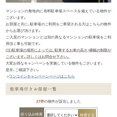
間取りの広
阪東橋エリ
い部屋
ム
の方
ア
マンションの敷地内に有料駐車場スペースを備えている物件が
バス・トイ
石川町エリ
ございます。
レ別
ア
お部屋と共に、駐車場のご利用をご希望される方はこちらの物件
フィットネ
上大岡エリ
からお選び頂けます。
スジム付き
ア
ご入居のマンションとは別の異なるマンションの駐車場をご利
デイユース
用頂く事も可能です。
法人研修・入
キャンペー
(注)駐車場の場所によっては、駐車するお車の高さ・横幅の制限が
居ご予約ご担
ン中
ございます。詳しくはお問合せ下さい。
当者様へ
大変お得なキャンペーンを実施している物件もございます。
是非、ご確認下さい。
»
ワンコインキャンペーンページはこちら
駐車場付きお部屋一覧
27件
の物件が該当しました
絞り込み検索
検索する