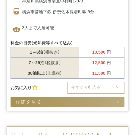
神奈川県横浜市南区中村町1-9-9
横浜市営地下鉄 伊勢佐木長者町駅 9分
3人まで入居可能
料金の目安
(光熱費等すべて込み)
1～6泊
（税抜き）
13,500
円
7～29泊
（税抜き）
12,500
円
30泊以上
（非課税）
11,500
円
今すぐお申込み
お気に入り
詳細を見る
F-class B-type Y-ROOM No.1