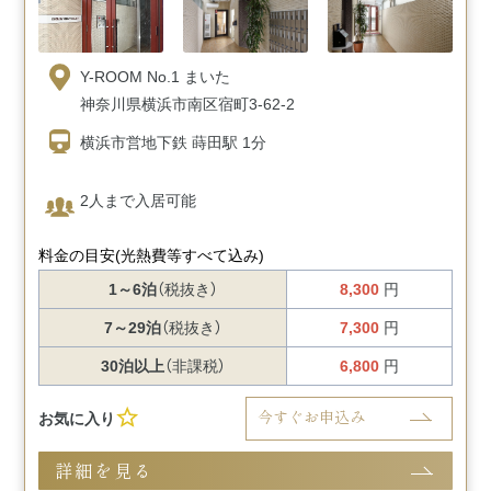
Y-ROOM No.1 まいた
神奈川県横浜市南区宿町3-62-2
横浜市営地下鉄 蒔田駅 1分
2人まで入居可能
料金の目安
(光熱費等すべて込み)
1～6泊
（税抜き）
8,300
円
7～29泊
（税抜き）
7,300
円
30泊以上
（非課税）
6,800
円
今すぐお申込み
お気に入り
詳細を見る