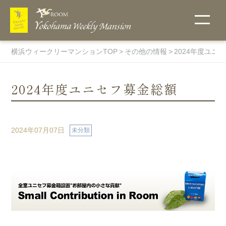
横浜ウィークリーマンションTOP
その他の情報
2024年度ユニ
2024年度ユニセフ募金総額
こだわりで探
ご入居までの
他社には真似
地図から探
選ばれる理由
無料Wi-Fi
キャンペーン
お支払い方法
宅配受取りＢ
詳細条件で探
ウィークリー
フィットネス
す
流れ
のできない当
す・物件一覧
ＯＸ
す
料金表
ルーム
2024年07月07日
未分類
社のオリジナ
キャンペー
ン中のお部
ルサービス！
ペットと一
伊勢佐木町
屋一覧
緒に住める
エリア
物件
関内エリア
超大型プレ
ミアム物件
蒔田エリア
マンスリー料
オンラインク
ホテル・賃貸
ウイークリー
駐車場付き
吉野町エリ
金表
物件
レジットカー
マンションと
マンションを
ア
トランクルー
ド決済
の違い
初めてご利用