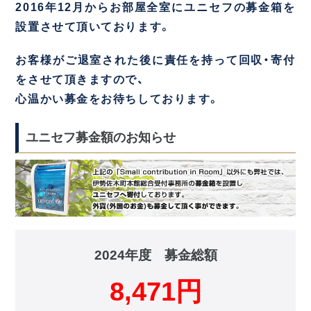
間取りの広
2016年12月からお部屋全室にユニセフの募金箱を
阪東橋エリ
い部屋
ム
の方
ア
設置させて頂いております。
バス・トイ
石川町エリ
レ別
ア
お客様がご退室された後に責任を持って回収・寄付
フィットネ
上大岡エリ
をさせて頂きますので、
スジム付き
ア
心温かい募金をお待ちしております。
デイユース
法人研修・入
キャンペー
ユニセフ募金額のお知らせ
居ご予約ご担
ン中
当者様へ
2024年度 募金総額
8,471円