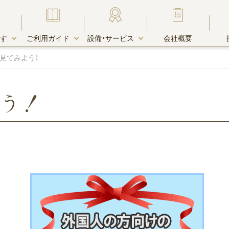
す
ご利用ガイド
設備・サービス
会社概要
見てみよう！
よう！
す・物件一覧
由
キャンペーン
お支払い方法
宅配受取りＢＯＸ
木町エリア
キャンペーン中のお部屋一覧
リア
リア
クレジットカード決済
ホテル・賃貸マンションとの違い
エリア
エリア