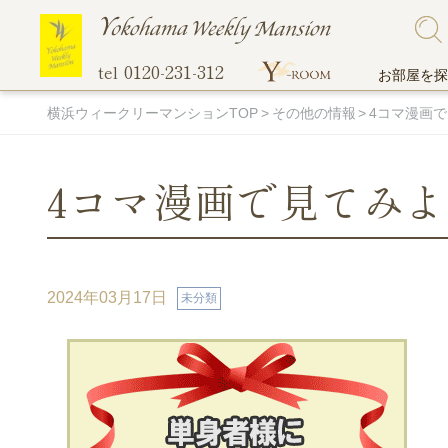
0120-231-312
tel
お部屋を探
横浜ウィークリーマンションTOP
その他の情報
4コマ漫画で
4コマ漫画で見てみ
こだわりで探す
ご入居までの流れ
他社には真似のできない当社のオリジナル
地図から探
選ばれる理
無料Wi-Fi
サービス！
ペットと一緒に住める物件
伊勢佐
2024年03月17日
未分類
超大型プレミアム物件
関内エ
駐車場付き物件
蒔田エ
マンスリー料金表
オンライン
間取りの広い部屋
吉野町
トランクルーム
バス・トイレ別
阪東橋