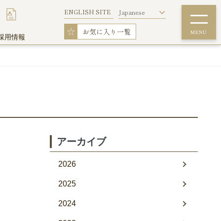
ENGLISH SITE
Japanese
☆
お気に入り一覧
MENU
採用情報
詳細条件で探す
ウィークリー料金表
フィットネスルーム
アーカイブ
2026
2025
ウイークリーマンションを初めてご利用の
方
2024