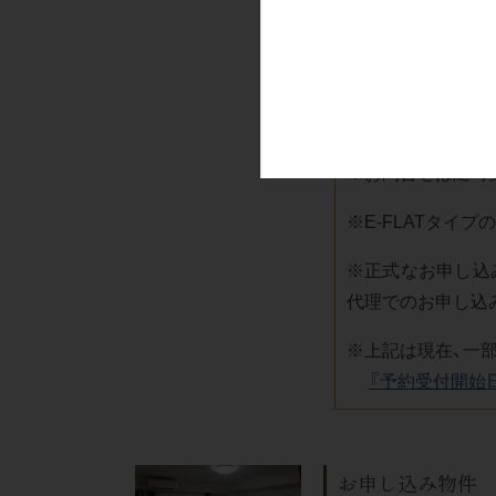
フィットネスジム付き
石川町
デイユース
上大岡
1
ヶ月以上の宿泊
キャンペーン中
法人研修・入居ご予約ご担当者様へ
3ヶ月前から受付開
※お問合せは随時
※E-FLATタイ
※正式なお申し込
代理でのお申し込
※上記は現在、一
『予約受付開始
お申し込み物件