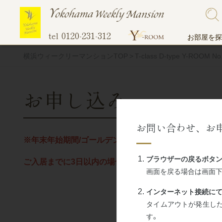
0120-231-312
tel
お部屋を探
横浜ウィークリーマンションTOP
T-class D-type Y-ROOM
お申し込み
こだわりで探す
ご入居までの流れ
他社には真似のできない当社のオリジナル
地図から探
選ばれる理
無料Wi-Fi
お問い合わせ、お
サービス！
※年末年始期間/ゴールデンウィーク期間は通常料金にプ
ペットと一緒に住める物件
伊勢佐
超大型プレミアム物件
関内エ
ブラウザーの戻るボタン
ご入居までに3日以内の場合のお申し込み・お問い合わ
画面を戻る場合は画面下
駐車場付き物件
蒔田エ
マンスリー料金表
オンライン
ご予約受付開始
間取りの広い部屋
吉野町
インターネット接続にて
トランクルーム
タイムアウトが発生し
バス・トイレ別
阪東橋
す。