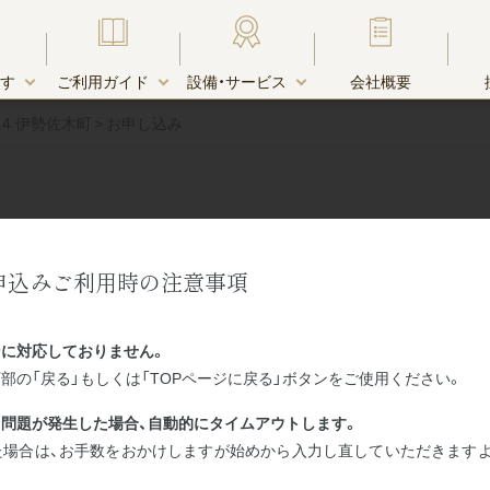
す
ご利用ガイド
設備・サービス
会社概要
 No.4 伊勢佐木町
お申し込み
す・物件一覧
由
キャンペーン
お支払い方法
宅配受取りＢＯＸ
申込みご利用時の注意事項
ラス、規定のシーズン料金が掛かります。詳しくは”
木町エリア
キャンペーン中のお部屋一覧
こちら
”を
リア
に対応しておりません。
せについてはお手続きに要する時間の関係上、直接お電話でお願
部の「戻る」もしくは「TOPページに戻る」ボタンをご使用ください。
リア
クレジットカード決済
ホテル・賃貸マンションとの違い
時期について
エリア
問題が発生した場合、自動的にタイムアウトします。
た場合は、お手数をおかけしますが始めから入力し直していただきます
エリア