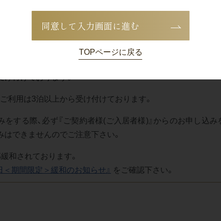
エリア
エリア
同意して入力画面に進む
7
29
3
6
1
2
～
泊の宿泊
～
泊の宿泊
～
泊の宿泊
TOPページに戻る
始
1ヶ月前から受付開始
2週間前から受付開始
3日前から受付開
受け付けております。
プのご利用は3泊以上から受け付けております。
みをする際、必ず『ご契約者様(ご入居者様)』からのお申し込み
みはできませんのでご注意下さい。
部緩和されております。
日＜期間限定＞緩和のお知らせ』
をご確認下さい。