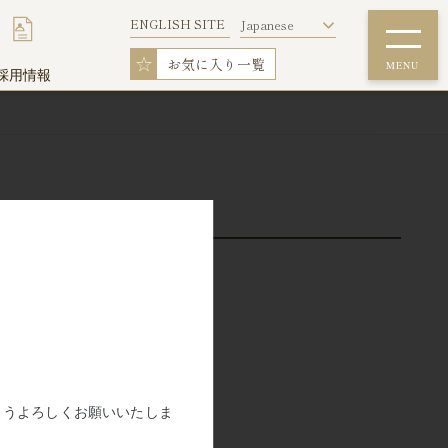
ENGLISH SITE
Japanese
☆
お気に入り一覧
MENU
採用情報
詳細条件で探す
ウィークリー料金表
フィットネスルーム
ご確認下さい。
い致します。
ウイークリーマンションを初めてご利用の
方
ようよろしくお願いいたしま